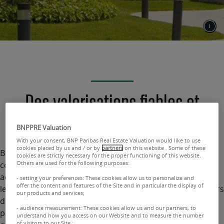
Des valorisations fiables et
pérennes
BNPPRE Valuation
With your consent, BNP Paribas Real Estate Valuation would like to use
cookies placed by us and / or by
partners
on this website . Some of these
BNP Paribas Real Estate Valuation France propose aux
cookies are strictly necessary for the proper functioning of this website.
Others are used for the following purposes:
compagnies d’assurance et mutuelles
un
accompagnement sur mesure et réactif pour répondre à
- setting your preferences: These cookies allow us to personalize and
offer the content and features of the Site and in particular the display of
leurs obligations d’évaluation quinquennale ainsi qu’à leurs
our products and services;
demandes d’estimations au moment de l’
entrée dans leur
- audience measurement: These cookies allow us and our partners, to
patrimoine
de nouveaux actifs. Nous les accompagnons
understand how you access on our Website and to measure the number
of visitors to our Site ;