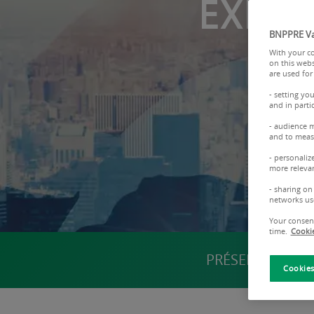
EXPER
BNPPRE Va
With your co
on this webs
are used for
- setting yo
and in parti
- audience 
and to measu
- personaliz
more relevan
- sharing on
networks us
Your consent
time.
Cookie
PRÉSENTATION
Cookies