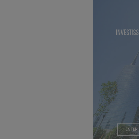
block
INVESTIS
ENTER