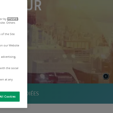
E POUR
 or by
partners
site. Others
 of the Site
on our Website
 advertising,
with the social
awn at any
QUIPES DÉDIÉES
All Cookies