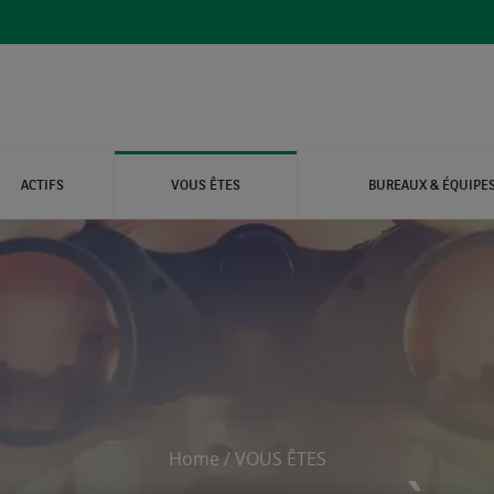
ACTIFS
VOUS ÊTES
BUREAUX & ÉQUIPE
IERS DE SANTÉ
IERS DE TOURISME
IONS
S
Home
/
VOUS ÊTES