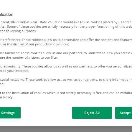
TISE IMMOBILIÈR
luation
INVESTISSEURS
nsent, BNP Paribas Real Estate Valuation would like to use cookies placed by us and /
ite . Some of these cookies are strictly necessary for the proper functioning of this web
 the following purposes:
ur preferences: These cookies allow us to personalize and offer the content and features
cular the display of our products and services;
measurement: These cookies allow us and our partners, to understand how you access 
re the number of visitors to our Site ;
ed advertising: These cookies allow us as well as our partners, to offer you personalized
t to your interests;
 social networks: These cookies allow us , as well as our partners, to share information 
ed;
 to the installation of cookies which is not strictly necessary is free and can be withdr
s Policy
NOS EXPERTISES
DES É
 Settings
Reject All
Accept 