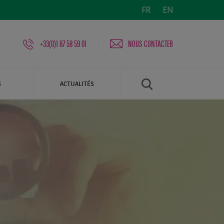
FR
EN
+33(0)1 87 58 59 01
NOUS CONTACTER
S
ACTUALITÉS